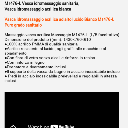
M1476-L Vasca idromassaggio sanitaria
,
Vasca idromassaggio acrilica bianca
Vasca idromassaggio acrilica ad alto lucido Bianco M1476-L
Puro grado sanitario
Massaggio vasca acrilica Massaggio M1476-L (L/R facoltativo)
Dimensione del prodotto ((mm): 1430×760×610
●100% acrilico PMMA di qualità sanitaria
●Acrilico resistente al lucido, agli graffi, alle macchie e al
sbiadimento
●Con fibra di vetro senza alcali e rinforzo in resina
●Con rinforzo in legno
●Drenatore e riversamento inclusi
●Il supporto della vasca da bagno in acciaio inossidabile incluso
● Piedi in acciaio inossidabile prelevellati e regolabili in altezza
inclusi