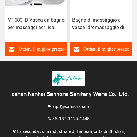
M1683-D Vasca da bagno
Bagno di massaggio a
per massaggi acrilica
vasca idromassaggio di
Vasca idromassaggio
qualità sanitaria Acrilico
resistente al
M1579 resistente al
decolorazione
decolorazione
Ottieni il miglior prezzo
Ottieni il miglior prezzo
Foshan Nanhai Sannora Sanitary Ware Co., Ltd.
vip3@sannora.com
86-137-1129-1448
La seconda zona industriale di Tanbian, città di Shishan,