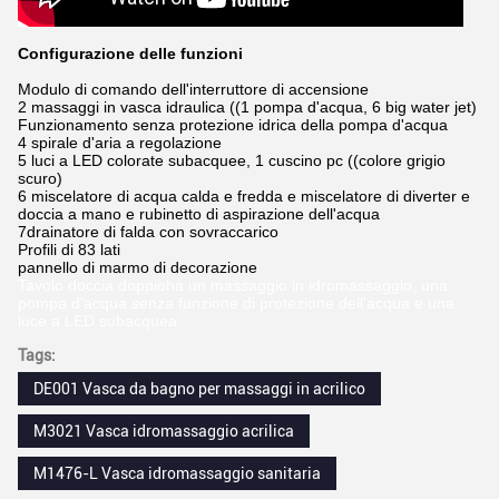
Configurazione delle funzioni
Modulo di comando dell'interruttore di accensione
2 massaggi in vasca idraulica ((1 pompa d'acqua, 6 big water jet)
Funzionamento senza protezione idrica della pompa d'acqua
4 spirale d'aria a regolazione
5 luci a LED colorate subacquee, 1 cuscino pc ((colore grigio
scuro)
6 miscelatore di acqua calda e fredda e miscelatore di diverter e
doccia a mano e rubinetto di aspirazione dell'acqua
7drainatore di falda con sovraccarico
Profili di 83 lati
pannello di marmo di decorazione
Tavolo doccia doppio
ha un massaggio in idromassaggio, una
pompa d'acqua senza funzione di protezione dell'acqua e una
luce a LED subacquea.
Tags:
DE001 Vasca da bagno per massaggi in acrilico
M3021 Vasca idromassaggio acrilica
M1476-L Vasca idromassaggio sanitaria