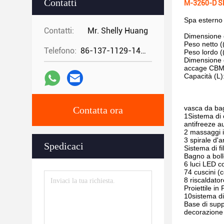
Contatti
M-3260-D SP
Spa esterno
Contatti:
Mr. Shelly Huang
Dimensione 
Peso netto (
Telefono:
86-137-1129-1448
Peso lordo (
Dimensione 
accage CBM
Capacità (L)
vasca da bag
Contatta ora
1Sistema di 
antifreeze a
2 massaggi i
3 spirale d'a
Spedicaci
Sistema di fi
Bagno a boll
6 luci LED c
74 cuscini (c
8 riscaldato
Proiettile i
10sistema di
Base di supp
decorazione 