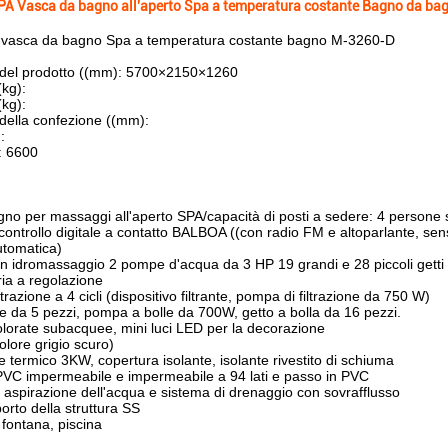
A Vasca da bagno all'aperto Spa a temperatura costante Bagno da ba
 vasca da bagno Spa a temperatura costante bagno M-3260-D
del prodotto ((mm): 5700×2150×1260
(kg):
(kg):
della confezione ((mm):
:
: 6600
no per massaggi all'aperto SPA/capacità di posti a sedere: 4 persone 
controllo digitale a contatto BALBOA ((con radio FM e altoparlante, sen
utomatica)
n idromassaggio 2 pompe d'acqua da 3 HP 19 grandi e 28 piccoli getti
ria a regolazione
ltrazione a 4 cicli (dispositivo filtrante, pompa di filtrazione da 750 W)
e da 5 pezzi, pompa a bolle da 700W, getto a bolla da 16 pezzi.
olorate subacquee, mini luci LED per la decorazione
olore grigio scuro)
re termico 3KW, copertura isolante, isolante rivestito di schiuma
n PVC impermeabile e impermeabile a 94 lati e passo in PVC
 aspirazione dell'acqua e sistema di drenaggio con sovrafflusso
orto della struttura SS
fontana, piscina