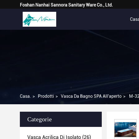
Foshan Nanhai Sannora Sanitary Ware Co., Ltd.
Cas
Casa.
>
Prodotti
>
Vasca Da Bagno SPA All'aperto
>
M-32
Categorie
Vasca Acrilica Di Isolato
(26)