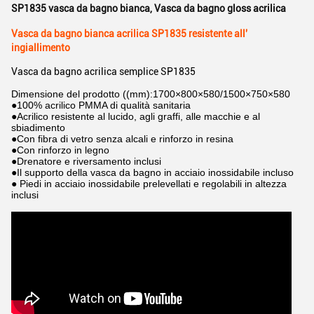
SP1835 vasca da bagno bianca
,
Vasca da bagno gloss acrilica
Vasca da bagno bianca acrilica SP1835 resistente all'
ingiallimento
Vasca da bagno acrilica semplice SP1835
Dimensione del prodotto ((mm):1700×800×580/1500×750×580
●100% acrilico PMMA di qualità sanitaria
●Acrilico resistente al lucido, agli graffi, alle macchie e al
sbiadimento
●Con fibra di vetro senza alcali e rinforzo in resina
●Con rinforzo in legno
●Drenatore e riversamento inclusi
●Il supporto della vasca da bagno in acciaio inossidabile incluso
● Piedi in acciaio inossidabile prelevellati e regolabili in altezza
inclusi