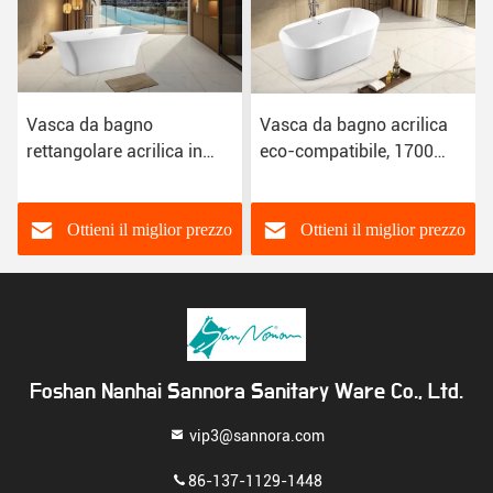
Vasca da bagno
Vasca da bagno acrilica
V
rettangolare acrilica in
eco-compatibile, 1700
a
piedi semplice SP1842
mm SP1834 Vasche da
a
CUPC certificato
bagno indipendenti
Ottieni il miglior prezzo
Ottieni il miglior prezzo
Foshan Nanhai Sannora Sanitary Ware Co., Ltd.
vip3@sannora.com
86-137-1129-1448