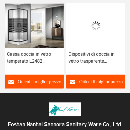
Cassa doccia in vetro
Dispositivi di doccia in
temperato L2482
vetro trasparente
900×900×2050mm di
LBS7817
grado sanitario
900×900×1940mm
Ottieni il miglior prezzo
Ottieni il miglior prezzo
Foshan Nanhai Sannora Sanitary Ware Co., Ltd.