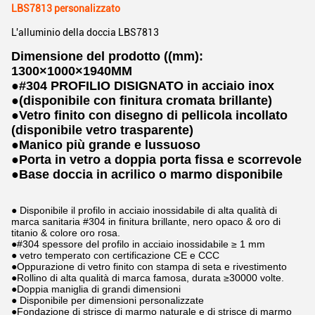
LBS7813 personalizzato
L'alluminio della doccia LBS7813
Dimensione del prodotto ((mm):
1300×1000×1940MM
●
#304 PROFILIO DISIGNATO in acciaio inox
●
(disponibile con finitura cromata brillante)
●
Vetro finito con disegno di pellicola incollato
(disponibile vetro trasparente)
●
Manico più grande e lussuoso
●
Porta in vetro a doppia porta fissa e scorrevole
●
Base doccia in acrilico o marmo disponibile
● Disponibile il profilo in acciaio inossidabile di alta qualità di
marca sanitaria #304 in finitura brillante, nero opaco & oro di
titanio & colore oro rosa.
●#304 spessore del profilo in acciaio inossidabile ≥ 1 mm
● vetro temperato con certificazione CE e CCC
●Oppurazione di vetro finito con stampa di seta e rivestimento
●Rollino di alta qualità di marca famosa, durata ≥30000 volte.
●Doppia maniglia di grandi dimensioni
● Disponibile per dimensioni personalizzate
●Fondazione di strisce di marmo naturale e di strisce di marmo