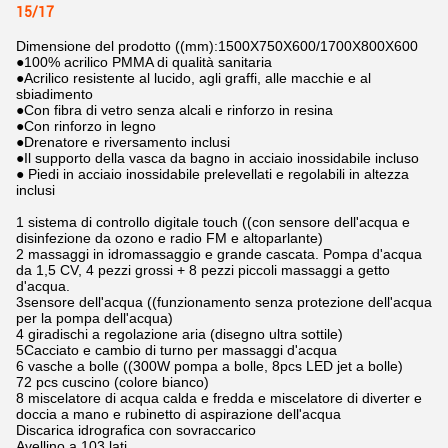
15/17
Dimensione del prodotto ((mm):1500X750X600/1700X800X600
●100% acrilico PMMA di qualità sanitaria
●Acrilico resistente al lucido, agli graffi, alle macchie e al
sbiadimento
●Con fibra di vetro senza alcali e rinforzo in resina
●Con rinforzo in legno
●Drenatore e riversamento inclusi
●Il supporto della vasca da bagno in acciaio inossidabile incluso
● Piedi in acciaio inossidabile prelevellati e regolabili in altezza
inclusi
1 sistema di controllo digitale touch ((con sensore dell'acqua e
disinfezione da ozono e radio FM e altoparlante)
2 massaggi in idromassaggio e grande cascata. Pompa d'acqua
da 1,5 CV, 4 pezzi grossi + 8 pezzi piccoli massaggi a getto
d'acqua.
3sensore dell'acqua ((funzionamento senza protezione dell'acqua
per la pompa dell'acqua)
4 giradischi a regolazione aria (disegno ultra sottile)
5Cacciato e cambio di turno per massaggi d'acqua
6 vasche a bolle ((300W pompa a bolle, 8pcs LED jet a bolle)
72 pcs cuscino (colore bianco)
8 miscelatore di acqua calda e fredda e miscelatore di diverter e
doccia a mano e rubinetto di aspirazione dell'acqua
Discarica idrografica con sovraccarico
Avellino a 103 lati