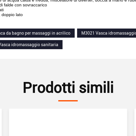
e di acqua calda e fredda, miscelatore di diverter, doccia a mano e rubi
di falde con sovraccarico
ati
 doppio lato
ca da bagno per massaggi in acrilico
M3021 Vasca idromassaggio 
asca idromassaggio sanitaria
Prodotti simili