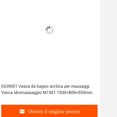
ISO9001 Vasca da bagno acrilica per massaggi
Mas
Vasca idromassaggio M1581 1500×800×550mm
16 C
Ottieni il miglior prezzo