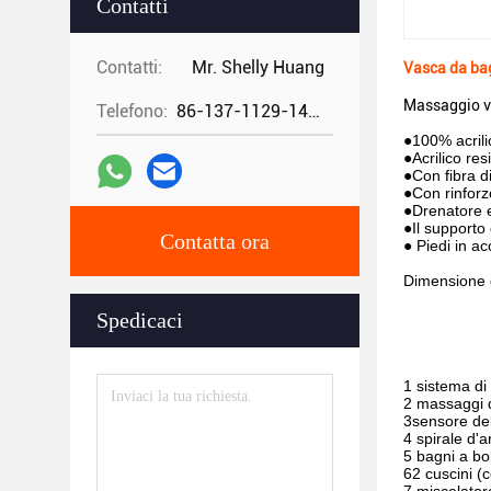
Contatti
Contatti:
Mr. Shelly Huang
Vasca da ba
Massaggio v
Telefono:
86-137-1129-1448
●100% acrili
●Acrilico res
●Con fibra di
●Con rinforz
●Drenatore e
●Il supporto
Contatta ora
● Piedi in ac
Dimensione 
Spedicaci
1 sistema di
2 massaggi d
3sensore del
4 spirale d'a
5 bagni a bo
62 cuscini (c