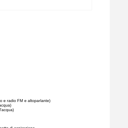
no e radio FM e altoparlante)
'acqua)
l'acqua)