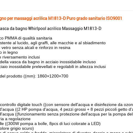
gno per massaggi acrilica M1813-D Puro grado sanitario ISO9001
asca da bagno Whirlpool acrilico Massaggio M1813-D
co PMMA di qualità sanitaria
istente al lucido, agli graffi, alle macchie e al sbiadimento
 vetro senza alcali e rinforzo in resina
o in legno
 riversamento inclusi
 della vasca da bagno in acciaio inossidabile incluso
ciaio inossidabile prelevellati e regolabili in altezza inclusi
del prodotto ((mm): 1860×1200×700
 controllo digitale touch ((con sensore dell'acqua e disinfezione da ozo
'acqua ((2 HP pompa d'acqua, 4 pezzi grossi + 8 pezzi piccoli getto d
l'acqua ((funzionamento senza protezione dell'acqua per la pompa del
ria a regolazione
lle ((300W pompa a bolle, 8pcs di luci colorate a LED)
olore grigio scuro)