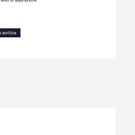
netto di aspirazione
acrilica