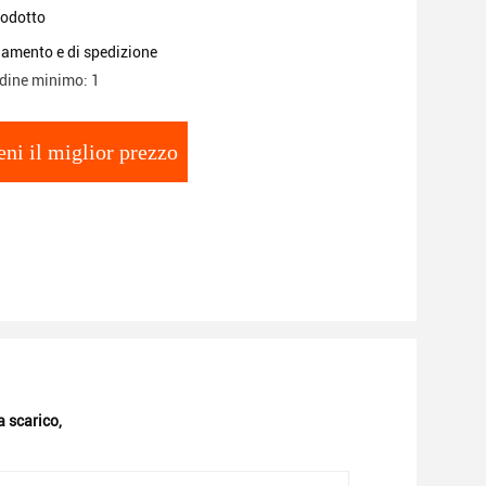
rodotto
gamento e di spedizione
rdine minimo: 1
eni il miglior prezzo
 scarico
,