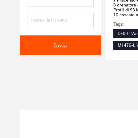
7 miscelator
8 drenatore 
Profili di 93 l
10 cascate a
Tags:
DE001 Vas
Invia
M1476-L V