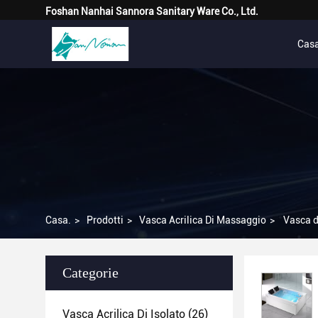
Foshan Nanhai Sannora Sanitary Ware Co., Ltd.
Cas
Casa.
>
Prodotti
>
Vasca Acrilica Di Massaggio
>
Vasca d
Categorie
Vasca Acrilica Di Isolato
(26)