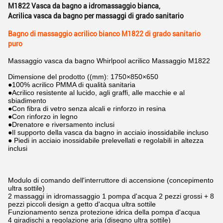
M1822 Vasca da bagno a idromassaggio bianca
,
Acrilica vasca da bagno per massaggi di grado sanitario
Bagno di massaggio acrilico bianco M1822 di grado sanitario
puro
Massaggio vasca da bagno Whirlpool acrilico Massaggio M1822
Dimensione del prodotto ((mm): 1750×850×650
●100% acrilico PMMA di qualità sanitaria
●Acrilico resistente al lucido, agli graffi, alle macchie e al
sbiadimento
●Con fibra di vetro senza alcali e rinforzo in resina
●Con rinforzo in legno
●Drenatore e riversamento inclusi
●Il supporto della vasca da bagno in acciaio inossidabile incluso
● Piedi in acciaio inossidabile prelevellati e regolabili in altezza
inclusi
Modulo di comando dell'interruttore di accensione (concepimento
ultra sottile)
2 massaggi in idromassaggio 1 pompa d'acqua 2 pezzi grossi + 8
pezzi piccoli design a getto d'acqua ultra sottile
Funzionamento senza protezione idrica della pompa d'acqua
4 giradischi a regolazione aria (disegno ultra sottile)