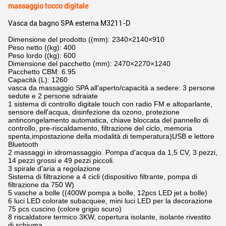
massaggio tocco digitale
Vasca da bagno SPA esterna M3211-D
Dimensione del prodotto ((mm): 2340×2140×910
Peso netto ((kg): 400
Peso lordo ((kg): 600
Dimensione del pacchetto (mm): 2470×2270×1240
Pacchetto CBM: 6.95
Capacità (L): 1260
vasca da massaggio SPA all'aperto/capacità a sedere: 3 persone
sedute e 2 persone sdraiate
1 sistema di controllo digitale touch con radio FM e altoparlante,
sensore dell'acqua, disinfezione da ozono, protezione
antincongelamento automatica, chiave bloccata del pannello di
controllo, pre-riscaldamento, filtrazione del ciclo, memoria
spenta,impostazione della modalità di temperatura)USB e lettore
Bluetooth
2 massaggi in idromassaggio. Pompa d'acqua da 1,5 CV, 3 pezzi,
14 pezzi grossi e 49 pezzi piccoli.
3 spirale d'aria a regolazione
Sistema di filtrazione a 4 cicli (dispositivo filtrante, pompa di
filtrazione da 750 W)
5 vasche a bolle ((400W pompa a bolle, 12pcs LED jet a bolle)
6 luci LED colorate subacquee, mini luci LED per la decorazione
75 pcs cuscino (colore grigio scuro)
8 riscaldatore termico 3KW, copertura isolante, isolante rivestito
di schiuma