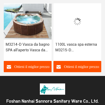
M3214-D Vasca da bagno
1100L vasca spa esterna
SPA all'aperto Vasca da
M3215-D
bagno a temperatura
2700×2100×900mm con
costante
sistema di controllo
digitale touch
Ottieni il miglior prezzo
Ottieni il miglior prezzo
Foshan Nanhai Sannora Sanitary Ware Co., Ltd.